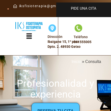
iksfisioterapia@gmail.com
PIDE UNA CITA
Dirección
Teléfono
Ibaigane 15, 1º piso
611555005
Dpto. 2. 48930 Getxo
Inicio
»
Consulta
Profesionalidad y
experiencia
RESERVA TU CITA