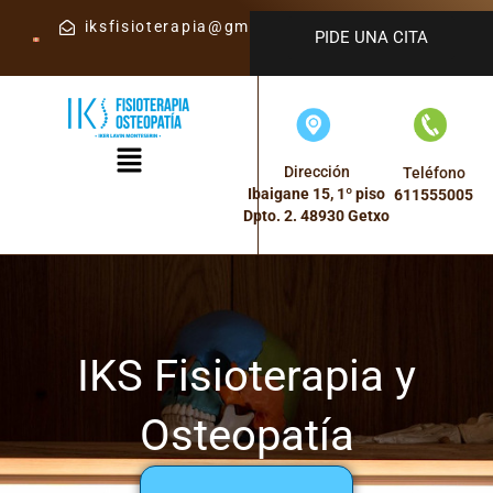
iksfisioterapia@gmail.com
PIDE UNA CITA
Dirección
Teléfono
Ibaigane 15, 1º piso
611555005
Dpto. 2. 48930 Getxo
IKS Fisioterapia y
Osteopatía